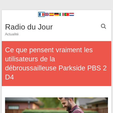
Radio du Jour
Actualité
Ce que pensent vraiment les
utilisateurs de la
débroussailleuse Parkside PBS 2
D4