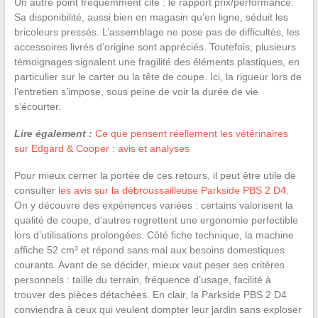
Un autre point fréquemment cité : le rapport prix/performance.
Sa disponibilité, aussi bien en magasin qu’en ligne, séduit les
bricoleurs pressés. L’assemblage ne pose pas de difficultés, les
accessoires livrés d’origine sont appréciés. Toutefois, plusieurs
témoignages signalent une fragilité des éléments plastiques, en
particulier sur le carter ou la tête de coupe. Ici, la rigueur lors de
l’entretien s’impose, sous peine de voir la durée de vie
s’écourter.
Lire également :
Ce que pensent réellement les vétérinaires
sur Edgard & Cooper : avis et analyses
Pour mieux cerner la portée de ces retours, il peut être utile de
consulter
les avis sur la débroussailleuse Parkside PBS 2 D4
.
On y découvre des expériences variées : certains valorisent la
qualité de coupe, d’autres regrettent une ergonomie perfectible
lors d’utilisations prolongées. Côté fiche technique, la machine
affiche 52 cm³ et répond sans mal aux besoins domestiques
courants. Avant de se décider, mieux vaut peser ses critères
personnels : taille du terrain, fréquence d’usage, facilité à
trouver des pièces détachées. En clair, la Parkside PBS 2 D4
conviendra à ceux qui veulent dompter leur jardin sans exploser