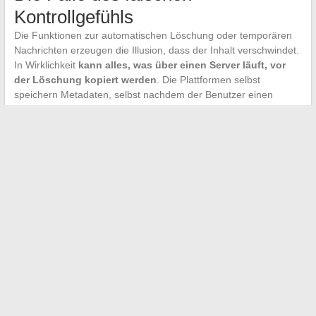
Kontrollgefühls
Die Funktionen zur automatischen Löschung oder temporären
Nachrichten erzeugen die Illusion, dass der Inhalt verschwindet.
In Wirklichkeit
kann alles, was über einen Server läuft, vor
der Löschung kopiert werden
. Die Plattformen selbst
speichern Metadaten, selbst nachdem der Benutzer einen
Beitrag gelöscht hat.
Der Leak Miel Abt erinnert daran, dass die Privatsphäre online
auf einer fragilen Vertrauensbasis beruht. Es genügt, wenn ein
einziges Glied bricht, ein Kontakt, der teilt, eine Sicherheitslücke,
ein schwaches Passwort, damit der Inhalt öffentlich wird. Der
beste Schutz besteht darin, davon auszugehen, dass jeder
digitale Inhalt potenziell von jedem gesehen werden kann, und
entsprechend zu veröffentlichen.
←
Erfahren Sie, wie die Dienste von Médic Activ den Alltag
der Gesundheitsfachkräfte erleichtern