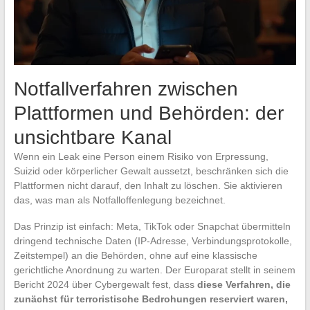
Notfallverfahren zwischen
Plattformen und Behörden: der
unsichtbare Kanal
Wenn ein Leak eine Person einem Risiko von Erpressung,
Suizid oder körperlicher Gewalt aussetzt, beschränken sich die
Plattformen nicht darauf, den Inhalt zu löschen. Sie aktivieren
das, was man als Notfalloffenlegung bezeichnet.
Das Prinzip ist einfach: Meta, TikTok oder Snapchat übermitteln
dringend technische Daten (IP-Adresse, Verbindungsprotokolle,
Zeitstempel) an die Behörden, ohne auf eine klassische
gerichtliche Anordnung zu warten. Der Europarat stellt in seinem
Bericht 2024 über Cybergewalt fest, dass
diese Verfahren, die
zunächst für terroristische Bedrohungen reserviert waren,