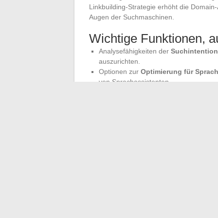
Linkbuilding-Strategie erhöht die Domain-
Augen der Suchmaschinen.
Wichtige Funktionen, au
Analysefähigkeiten der
Suchintention
auszurichten.
Optionen zur
Optimierung für Sprac
von Sprachassistenten.
Integration mit
kostenpflichtigen Ma
Strategie.
Überprüfen Sie die Erfahrungen und Bewer
Einblicke in die Zuverlässigkeit und Effekt
Ihre Online-Sichtbarkeit verbessern, sond
des organischen Traffics und der Markenb
←
Sicher online einkaufen: die richtig