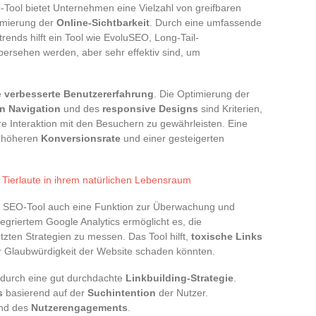
EO-Tool bietet Unternehmen eine Vielzahl von greifbaren
timierung der
Online-Sichtbarkeit
. Durch eine umfassende
ends hilft ein Tool wie EvoluSEO, Long-Tail-
 übersehen werden, aber sehr effektiv sind, um
e
verbesserte Benutzererfahrung
. Die Optimierung der
en Navigation
und des
responsive Designs
sind Kriterien,
re Interaktion mit den Besuchern zu gewährleisten. Eine
r höheren
Konversionsrate
und einer gesteigerten
Tierlaute in ihrem natürlichen Lebensraum
as SEO-Tool auch eine Funktion zur Überwachung und
egriertem Google Analytics ermöglicht es, die
ten Strategien zu messen. Das Tool hilft,
toxische Links
der Glaubwürdigkeit der Website schaden könnten.
durch eine gut durchdachte
Linkbuilding-Strategie
.
s
basierend auf der
Suchintention
der Nutzer.
nd des
Nutzerengagements
.