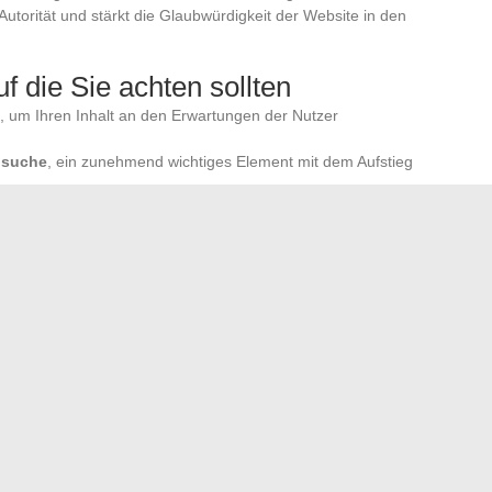
Autorität und stärkt die Glaubwürdigkeit der Website in den
f die Sie achten sollten
, um Ihren Inhalt an den Erwartungen der Nutzer
hsuche
, ein zunehmend wichtiges Element mit dem Aufstieg
rketing-Tools
für eine harmonisierte SEO- und SEA-
tungen der Nutzer. Positive Testimonials können wertvolle
ivität des Tools bieten. Ein gutes SEO-Tool sollte nicht nur
ern auch eine signifikante
Rendite
durch die Steigerung
ekanntheit bieten.
en Reflexe annehmen