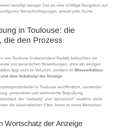
enen benötigt weniger Zeit als eine zufällige Navigation auf
konfiguriert Benachrichtigungen, anstatt jede Suche
bung in Toulouse: die
r, die den Prozess
en von Toulouse (insbesondere Reddit) beleuchten ein
zende von generischen Bewerbungen, ohne ein einziges
oblem liegt nicht im Volumen, sondern im
Missverhältnis
und dem Vokabular der Anzeige
.
Empfangsmitarbeiter in Toulouse veröffentlicht, verwendet
ibung: persönliche und telefonische Begrüßung,
enslauf, der “vielseitig” und “dynamisch” erwähnt, ohne
s unter die automatischen Filter, bevor er einen Menschen
 Wortschatz der Anzeige