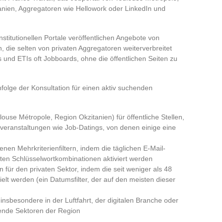
anien, Aggregatoren wie Hellowork oder LinkedIn und
nstitutionellen Portale veröffentlichen Angebote von
 die selten von privaten Aggregatoren weiterverbreitet
nd ETIs oft Jobboards, ohne die öffentlichen Seiten zu
folge der Konsultation für einen aktiv suchenden
ulouse Métropole, Region Okzitanien) für öffentliche Stellen,
veranstaltungen wie Job-Datings, von denen einige eine
nen Mehrkriterienfiltern, indem die täglichen E-Mail-
en Schlüsselwortkombinationen aktiviert werden
 für den privaten Sektor, indem die seit weniger als 48
elt werden (ein Datumsfilter, der auf den meisten dieser
 insbesondere in der Luftfahrt, der digitalen Branche oder
rende Sektoren der Region