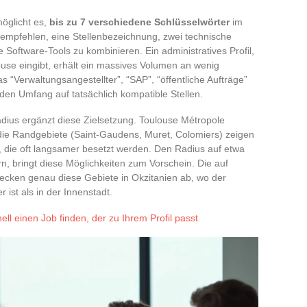
öglicht es,
bis zu 7 verschiedene Schlüsselwörter
im
r empfehlen, eine Stellenbezeichnung, zwei technische
 Software-Tools zu kombinieren. Ein administratives Profil,
ouse eingibt, erhält ein massives Volumen an wenig
as “Verwaltungsangestellter”, “SAP”, “öffentliche Aufträge”
 den Umfang auf tatsächlich kompatible Stellen.
adius ergänzt diese Zielsetzung. Toulouse Métropole
r die Randgebiete (Saint-Gaudens, Muret, Colomiers) zeigen
ie, die oft langsamer besetzt werden. Den Radius auf etwa
n, bringt diese Möglichkeiten zum Vorschein. Die auf
decken genau diese Gebiete in Okzitanien ab, wo der
ist als in der Innenstadt.
ll einen Job finden, der zu Ihrem Profil passt