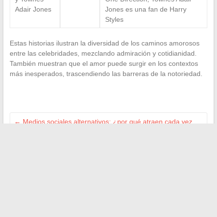
Adair Jones
Jones es una fan de Harry
Styles
Estas historias ilustran la diversidad de los caminos amorosos
entre las celebridades, mezclando admiración y cotidianidad.
También muestran que el amor puede surgir en los contextos
más inesperados, trascendiendo las barreras de la notoriedad.
←
Medios sociales alternativos: ¿por qué atraen cada vez
más?
Comprar en línea de forma segura: los buenos reflejos a
adoptar
→
Buscar