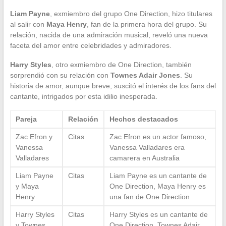
Liam Payne
, exmiembro del grupo One Direction, hizo titulares
al salir con
Maya Henry
, fan de la primera hora del grupo. Su
relación, nacida de una admiración musical, reveló una nueva
faceta del amor entre celebridades y admiradores.
Harry Styles
, otro exmiembro de One Direction, también
sorprendió con su relación con
Townes Adair Jones
. Su
historia de amor, aunque breve, suscitó el interés de los fans del
cantante, intrigados por esta idilio inesperada.
Pareja
Relación
Hechos destacados
Zac Efron y
Citas
Zac Efron es un actor famoso,
Vanessa
Vanessa Valladares era
Valladares
camarera en Australia
Liam Payne
Citas
Liam Payne es un cantante de
y Maya
One Direction, Maya Henry es
Henry
una fan de One Direction
Harry Styles
Citas
Harry Styles es un cantante de
y Townes
One Direction, Townes Adair