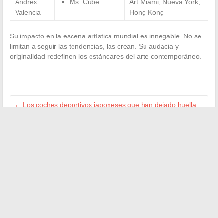
Andres
Ms. Cube
Art Miami, Nueva York,
Valencia
Hong Kong
Su impacto en la escena artística mundial es innegable. No se
limitan a seguir las tendencias, las crean. Su audacia y
originalidad redefinen los estándares del arte contemporáneo.
←
Los coches deportivos japoneses que han dejado huella
en la historia del automóvil
Los sistemas de ENT en las universidades francesas:
enfoque en el ejemplo de Angers
→
Buscar