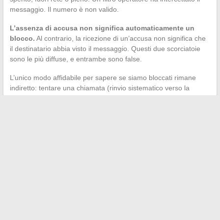
messaggio. Il numero è non valido.
L’assenza di accusa non significa automaticamente un
blocco.
Al contrario, la ricezione di un’accusa non significa che
il destinatario abbia visto il messaggio. Questi due scorciatoie
sono le più diffuse, e entrambe sono false.
L’unico modo affidabile per sapere se siamo bloccati rimane
indiretto: tentare una chiamata (rinvio sistematico verso la
segreteria dopo una sola suonata), provare da un altro numero,
o osservare il comportamento su altri canali di comunicazione.
Nessun indicatore tecnico lato SMS consente di confermare un
blocco con certezza quando è gestito localmente dal telefono
del destinatario.
La prossima volta che un’accusa di ricezione appare dopo un
SMS rimasto senza risposta, ora sappiamo cosa significa
davvero: la rete ha fatto il suo lavoro, e nient’altro.