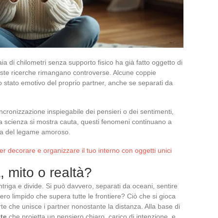
 di chilometri senza supporto fisico ha già fatto oggetto di
este ricerche rimangano controverse. Alcune coppie
 stato emotivo del proprio partner, anche se separati da
ncronizzazione inspiegabile dei pensieri o dei sentimenti,
la scienza si mostra cauta, questi fenomeni continuano a
tura del legame amoroso.
per decorare e organizzare il tuo interno con oggetti unici
 mito o realtà?
ntriga e divide. Si può davvero, separati da oceani, sentire
siero limpido che supera tutte le frontiere? Ciò che si gioca
orte che unisce i partner nonostante la distanza. Alla base di
te
che proietta un pensiero chiaro, carico di intenzione, e