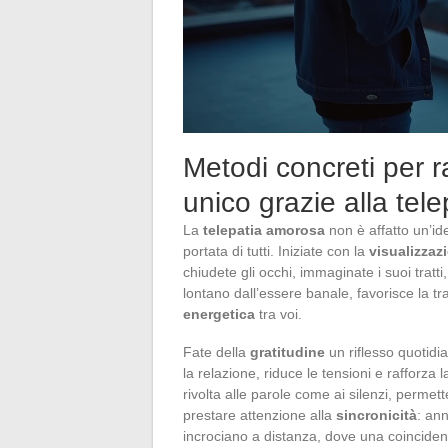
Metodi concreti per r
unico grazie alla tel
La
telepatia amorosa
non è affatto un’ide
portata di tutti. Iniziate con la
visualizzaz
chiudete gli occhi, immaginate i suoi tratt
lontano dall’essere banale, favorisce la t
energetica
tra voi.
Fate della
gratitudine
un riflesso quotidia
la relazione, riduce le tensioni e rafforza 
rivolta alle parole come ai silenzi, permett
prestare attenzione alla
sincronicità
: ann
incrociano a distanza, dove una coincidenz