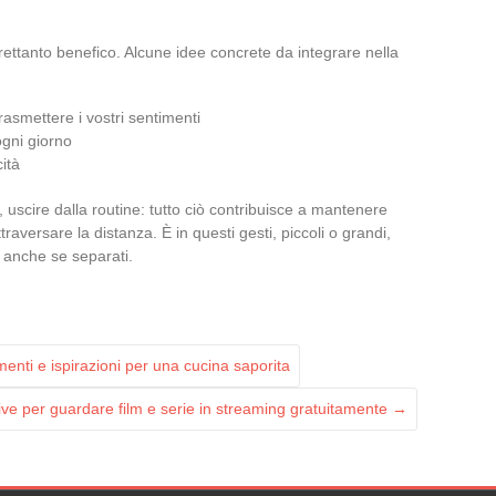
ltrettanto benefico. Alcune idee concrete da integrare nella
asmettere i vostri sentimenti
ogni giorno
ità
 uscire dalla routine: tutto ciò contribuisce a mantenere
raversare la distanza. È in questi gesti, piccoli o grandi,
 anche se separati.
enti e ispirazioni per una cucina saporita
ative per guardare film e serie in streaming gratuitamente
→