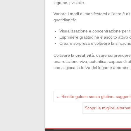
legame invisibile.
Variare i modi di manifestarsi all’altro è a
quotidianità:
Visualizzazione e concentrazione per tr
Esprimere gratitudine e ascolto attivo 
Creare sorpresa e coltivare la sincronic
Coltivare la
creatività
, osare sorprendere,
una relazione viva, autentica, capace di att
che si gioca la forza del legame amoroso,
←
Ricette golose senza glutine: suggerim
Scopri le migliori altern