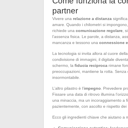
Come funziona la co
partner
Vivere una
relazione a distanza
signific
amare. Quando i chilometri si impongono,
richiede una
comunicazione regolare
, s
l’assenza fisica. Le parole, a distanza, a
mancanza e tessono una
connessione e
La tecnologia si invita allora al cuore de
condivisione di immagini, il digitale divent
schermo, la
fiducia reciproca
rimane fond
preoccupazioni, mantiene la rotta. Senza 
insormontabile.
L’altro pilastro è l’
impegno
. Prevedere pro
Fissare una data di ritrovo illumina l’oriz
una minaccia, ma un incoraggiamento a fior
pazientemente, con ascolto e rispetto dei b
Ecco gli ingredienti chiave che aiutano a
Comunicazione autentica
: fondamen