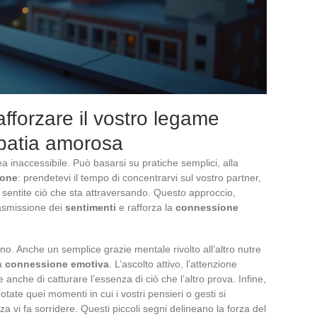
afforzare il vostro legame
epatia amorosa
a inaccessibile. Può basarsi su pratiche semplici, alla
ione
: prendetevi il tempo di concentrarvi sul vostro partner,
i, sentite ciò che sta attraversando. Questo approccio,
rasmissione dei
sentimenti
e rafforza la
connessione
no. Anche un semplice grazie mentale rivolto all’altro nutre
la
connessione emotiva
. L’ascolto attivo, l’attenzione
e anche di catturare l’essenza di ciò che l’altro prova. Infine,
otate quei momenti in cui i vostri pensieri o gesti si
a vi fa sorridere. Questi piccoli segni delineano la forza del