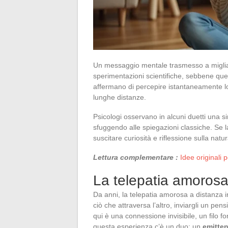
Un messaggio mentale trasmesso a migliaia
sperimentazioni scientifiche, sebbene qu
affermano di percepire istantaneamente lo
lunghe distanze.
Psicologi osservano in alcuni duetti una si
sfuggendo alle spiegazioni classiche. Se 
suscitare curiosità e riflessione sulla na
Lettura complementare :
Idee originali 
La telepatia amorosa,
Da anni, la telepatia amorosa a distanza i
ciò che attraversa l’altro, inviargli un pen
qui è una connessione invisibile, un filo f
questa esperienza c’è un duo: un
emitten