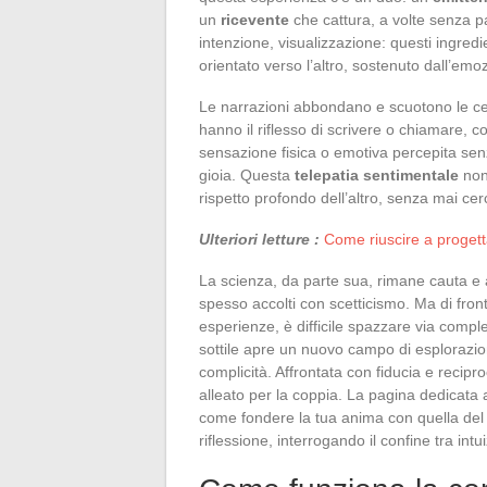
un
ricevente
che cattura, a volte senza p
intenzione, visualizzazione: questi ingred
orientato verso l’altro, sostenuto dall’emo
Le narrazioni abbondano e scuotono le cert
hanno il riflesso di scrivere o chiamare, 
sensazione fisica o emotiva percepita sen
gioia. Questa
telepatia sentimentale
non 
rispetto profondo dell’altro, senza mai cerc
Ulteriori letture :
Come riuscire a progetta
La scienza, da parte sua, rimane cauta e a
spesso accolti con scetticismo. Ma di front
esperienze, è difficile spazzare via com
sottile apre un nuovo campo di esplorazio
complicità. Affrontata con fiducia e recipro
alleato per la coppia. La pagina dedicata 
come fondere la tua anima con quella del 
riflessione, interrogando il confine tra in