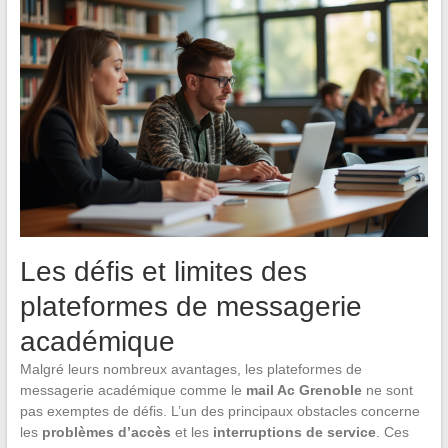
Les défis et limites des
plateformes de messagerie
académique
Malgré leurs nombreux avantages, les plateformes de
messagerie académique comme le
mail Ac Grenoble
ne sont
pas exemptes de défis. L’un des principaux obstacles concerne
les
problèmes d’accès
et les
interruptions de service
. Ces