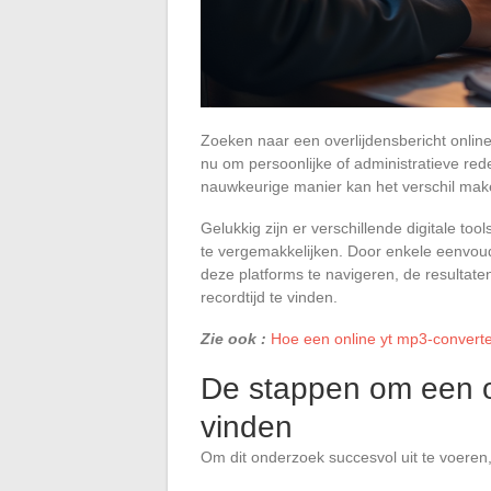
Zoeken naar een overlijdensbericht online
nu om persoonlijke of administratieve red
nauwkeurige manier kan het verschil mak
Gelukkig zijn er verschillende digitale to
te vergemakkelijken. Door enkele eenvoudi
deze platforms te navigeren, de resultaten
recordtijd te vinden.
Zie ook :
Hoe een online yt mp3-convert
De stappen om een ov
vinden
Om dit onderzoek succesvol uit te voeren,