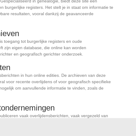
especialiseerd in genealogie, biedt deze site een
n burgerlijke registers. Het stelt je in staat om informatie te
are resultaten, vooral dankzij de geavanceerde
hieven
 toegang tot burgerlijke registers en oude
ft zijn eigen database, die online kan worden
ichter en geografisch gerichter onderzoek.
nten
sberichten in hun online edities. De archieven van deze
ral voor recente overlijdens of voor geografisch specifieke
gelijk om aanvullende informatie te vinden, zoals de
rtondernemingen
bliceren vaak overlijdensberichten, vaak vergezeld van
 platforms bieden ook de mogelijkheid om condoleances
raadplegen.