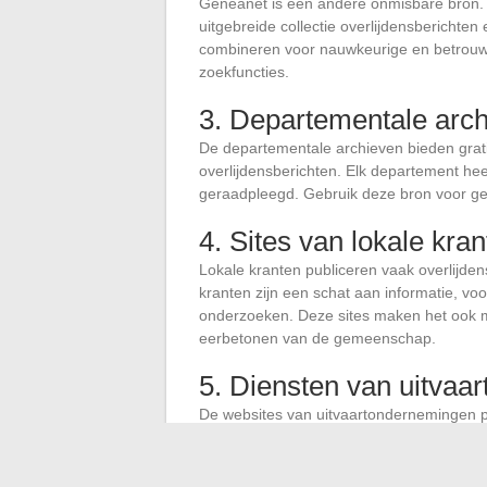
Geneanet is een andere onmisbare bron. G
uitgebreide collectie overlijdensberichten e
combineren voor nauwkeurige en betrouwb
zoekfuncties.
3. Departementale arc
De departementale archieven bieden gratis
overlijdensberichten. Elk departement hee
geraadpleegd. Gebruik deze bron voor ger
4. Sites van lokale kra
Lokale kranten publiceren vaak overlijden
kranten zijn een schat aan informatie, voo
onderzoeken. Deze sites maken het ook mo
eerbetonen van de gemeenschap.
5. Diensten van uitvaa
De websites van uitvaartondernemingen pu
details over de uitvaartceremonies. Deze
achter te laten en bezoekersregisters te 