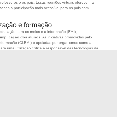
professores e os pais. Essas reuniões virtuais oferecem a
rnando a participação mais acessível para os pais com
ização e formação
educação para os meios e a informação (EMI),
implicação dos alunos
. As iniciativas promovidas pelo
informação (CLEMI) e apoiadas por organismos como a
ara uma utilização crítica e responsável das tecnologias da
e projetos colaborativos
ivos, como aqueles promovidos pelo programa ‘1 cientista,
lizá-los para as questões científicas e digitais. Esses
alunos e especialistas, enriquecendo assim sua
u engajamento.
gens acadêmicas na vida escolar