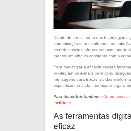
Diante do crescimento das tecnologias d
comunicação com os alunos e os pais. As
as redes sociais oferecem novas oportuni
manter um vínculo constante com a comu
Para maximizar a eficácia dessas ferrame
privilegiam os e-mails para comunicações
mensagens para trocas rápidas e informa
específicas de cada interlocutor e garan
Para descobrir também :
Como acessar 
facilidade
As ferramentas digi
eficaz