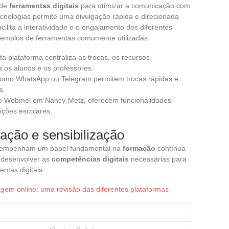
 de
ferramentas digitais
para otimizar a comunicação com
tecnologias permite uma divulgação rápida e direcionada
lita a interatividade e o engajamento dos diferentes
xemplos de ferramentas comumente utilizadas:
sta plataforma centraliza as trocas, os recursos
a os alunos e os professores.
 como WhatsApp ou Telegram permitem trocas rápidas e
s.
 o Webmel em Nancy-Metz, oferecem funcionalidades
ições escolares.
ação e sensibilização
desempenham um papel fundamental na
formação
contínua
 desenvolver as
competências digitais
necessárias para
ntas digitais.
m online: uma revisão das diferentes plataformas