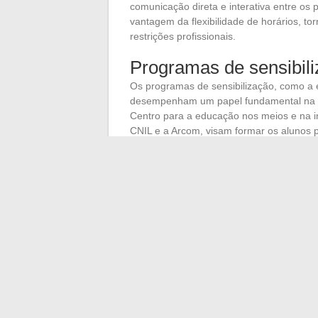
comunicação direta e interativa entre os 
vantagem da flexibilidade de horários, to
restrições profissionais.
Programas de sensibil
Os programas de sensibilização, como a 
desempenham um papel fundamental na
Centro para a educação nos meios e na 
CNIL e a Arcom, visam formar os alunos p
informação.
Engajamento por meio d
Envolver os alunos em projetos colaborat
1 classe: chiche!’ do Inria, permite sensibi
projetos favorecem a
colaboração
entre 
experiência educacional e reforçando se
←
O impacto das plataformas de mensa