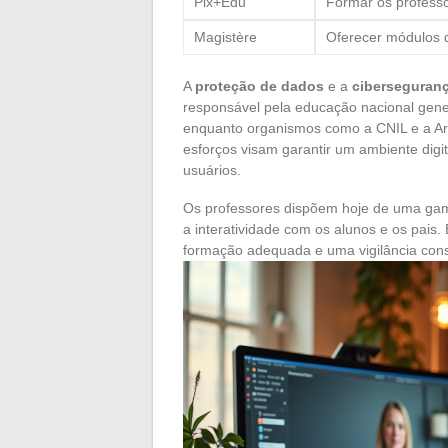
Pix+Édu
Formar os professo
Magistère
Oferecer módulos 
A
proteção de dados
e a
ciberseguran
responsável pela educação nacional general
enquanto organismos como a CNIL e a Arc
esforços visam garantir um ambiente digit
usuários.
Os professores dispõem hoje de uma gam
a interatividade com os alunos e os pais
formação adequada e uma vigilância const