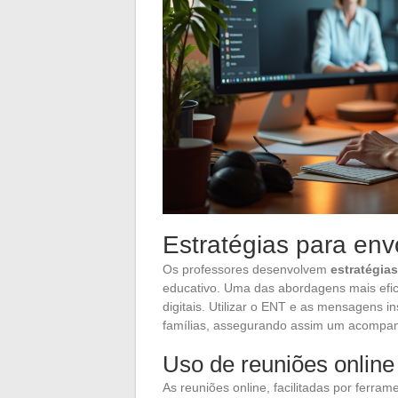
Estratégias para env
Os professores desenvolvem
estratégias
educativo. Uma das abordagens mais efi
digitais. Utilizar o ENT e as mensagens 
famílias, assegurando assim um acompan
Uso de reuniões online
As reuniões online, facilitadas por fer