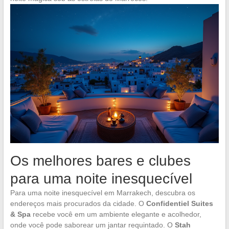
Os melhores bares e clubes
para uma noite inesquecível
Para uma noite inesquecível em Marrakech, descubra os
endereços mais procurados da cidade. O
Confidentiel Suites
& Spa
recebe você em um ambiente elegante e acolhedor,
onde você pode saborear um jantar requintado. O
Stah