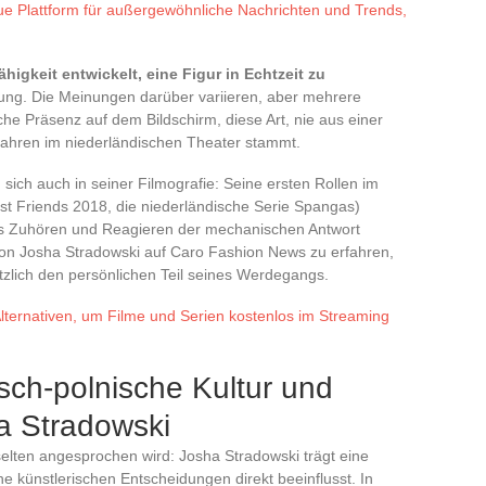
ue Plattform für außergewöhnliche Nachrichten und Trends,
ähigkeit entwickelt, eine Figur in Echtzeit zu
lung. Die Meinungen darüber variieren, aber mehrere
e Präsenz auf dem Bildschirm, diese Art, nie aus einer
Jahren im niederländischen Theater stammt.
sich auch in seiner Filmografie: Seine ersten Rollen im
st Friends 2018, die niederländische Serie Spangas)
das Zuhören und Reagieren der mechanischen Antwort
von Josha Stradowski auf Caro Fashion News zu erfahren,
nützlich den persönlichen Teil seines Werdegangs.
lternativen, um Filme und Serien kostenlos im Streaming
sch-polnische Kultur und
a Stradowski
 selten angesprochen wird: Josha Stradowski trägt eine
ine künstlerischen Entscheidungen direkt beeinflusst. In