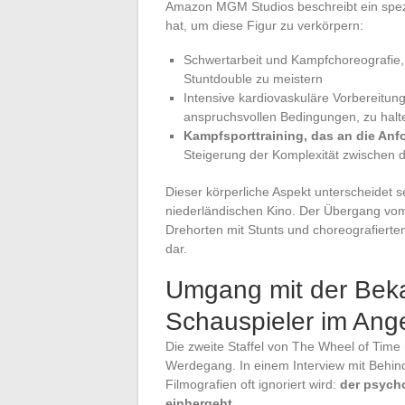
Amazon MGM Studios beschreibt ein spezi
hat, um diese Figur zu verkörpern:
Schwertarbeit und Kampfchoreografie,
Stuntdouble zu meistern
Intensive kardiovaskuläre Vorbereitun
anspruchsvollen Bedingungen, zu halt
Kampfsporttraining, das an die Anfo
Steigerung der Komplexität zwischen d
Dieser körperliche Aspekt unterscheidet s
niederländischen Kino. Der Übergang vom 
Drehorten mit Stunts und choreografierte
dar.
Umgang mit der Bekan
Schauspieler im Ange
Die zweite Staffel von The Wheel of Tim
Werdegang. In einem Interview mit Behind
Filmografien oft ignoriert wird:
der psycho
einhergeht
.