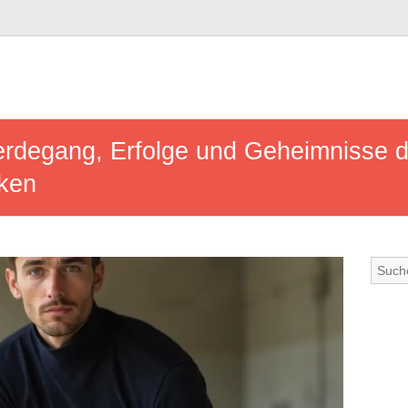
rdegang, Erfolge und Geheimnisse d
cken