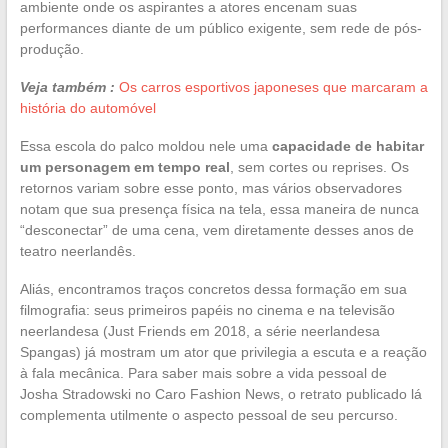
ambiente onde os aspirantes a atores encenam suas
performances diante de um público exigente, sem rede de pós-
produção.
Veja também :
Os carros esportivos japoneses que marcaram a
história do automóvel
Essa escola do palco moldou nele uma
capacidade de habitar
um personagem em tempo real
, sem cortes ou reprises. Os
retornos variam sobre esse ponto, mas vários observadores
notam que sua presença física na tela, essa maneira de nunca
“desconectar” de uma cena, vem diretamente desses anos de
teatro neerlandês.
Aliás, encontramos traços concretos dessa formação em sua
filmografia: seus primeiros papéis no cinema e na televisão
neerlandesa (Just Friends em 2018, a série neerlandesa
Spangas) já mostram um ator que privilegia a escuta e a reação
à fala mecânica. Para saber mais sobre a vida pessoal de
Josha Stradowski no Caro Fashion News, o retrato publicado lá
complementa utilmente o aspecto pessoal de seu percurso.