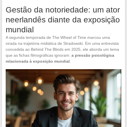
Gestão da notoriedade: um ator
neerlandês diante da exposição
mundial
A segunda temporada de The Wheel of Time marcou uma
virada na trajetória midiática de Stradowski. Em uma entrevista
concedida ao Behind The Blinds em 2025, ele aborda um tema
que as fichas filmográficas ignoram:
a pressão psicológica
relacionada à exposição mundial
.