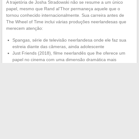
A trajetória de Josha Stradowski não se resume a um único
papel, mesmo que Rand al’Thor permaneça aquele que o
tornou conhecido internacionalmente. Sua carreira antes de
The Wheel of Time inclui várias produções neerlandesas que
merecem atenção:
Spangas, série de televisão neerlandesa onde ele faz sua
estreia diante das câmeras, ainda adolescente
Just Friends (2018), filme neerlandês que lhe oferece um
papel no cinema com uma dimensão dramática mais
acentuada
The Wheel of Time (desde 2021), série fantástica da Amazon
Prime Video, seu papel mais visível até agora
O que impressiona nessa trajetória é a progressão metódica.
Stradowski não pulou etapas: teatro no Hofplein, televisão local,
cinema neerlandês e, em seguida, produção internacional.
Cada etapa consolidou a anterior.
Para o futuro, os anúncios oficiais permanecem moderados. O
ator neerlandês parece privilegiar projetos onde o personagem
carrega uma verdadeira complexidade narrativa, na