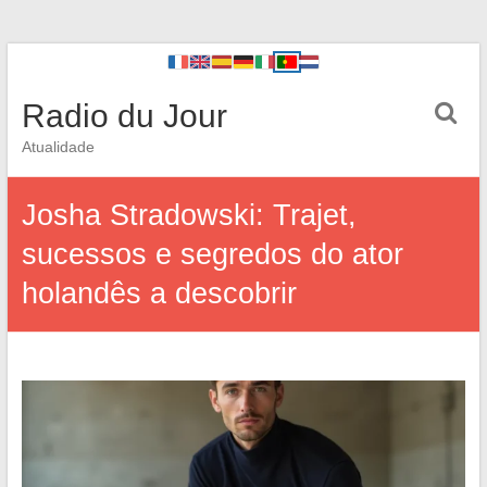
Radio du Jour
Atualidade
Josha Stradowski: Trajet,
sucessos e segredos do ator
holandês a descobrir