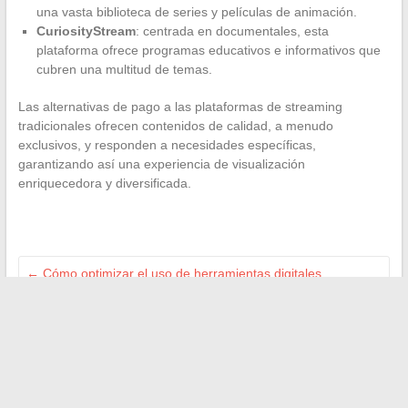
una vasta biblioteca de series y películas de animación.
CuriosityStream
: centrada en documentales, esta
plataforma ofrece programas educativos e informativos que
cubren una multitud de temas.
Las alternativas de pago a las plataformas de streaming
tradicionales ofrecen contenidos de calidad, a menudo
exclusivos, y responden a necesidades específicas,
garantizando así una experiencia de visualización
enriquecedora y diversificada.
←
Cómo optimizar el uso de herramientas digitales
educativas: enfoque en el ENT en la región de Sarthe
Análisis de los diferentes gritos de los animales en su
entorno natural
→
Buscar