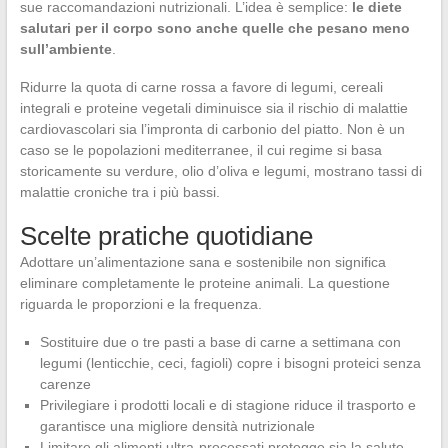
sue raccomandazioni nutrizionali. L’idea è semplice:
le diete
salutari per il corpo sono anche quelle che pesano meno
sull’ambiente
.
Ridurre la quota di carne rossa a favore di legumi, cereali
integrali e proteine vegetali diminuisce sia il rischio di malattie
cardiovascolari sia l’impronta di carbonio del piatto. Non è un
caso se le popolazioni mediterranee, il cui regime si basa
storicamente su verdure, olio d’oliva e legumi, mostrano tassi di
malattie croniche tra i più bassi.
Scelte pratiche quotidiane
Adottare un’alimentazione sana e sostenibile non significa
eliminare completamente le proteine animali. La questione
riguarda le proporzioni e la frequenza.
Sostituire due o tre pasti a base di carne a settimana con
legumi (lenticchie, ceci, fagioli) copre i bisogni proteici senza
carenze
Privilegiare i prodotti locali e di stagione riduce il trasporto e
garantisce una migliore densità nutrizionale
Limitare gli alimenti ultra-processati protegge sia la salute