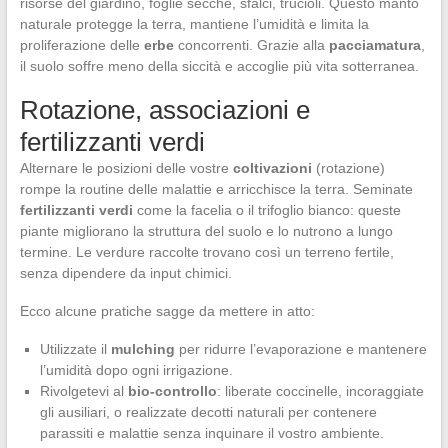
risorse del giardino, foglie secche, sfalci, trucioli. Questo manto
naturale protegge la terra, mantiene l’umidità e limita la
proliferazione delle
erbe
concorrenti. Grazie alla
pacciamatura
,
il suolo soffre meno della siccità e accoglie più vita sotterranea.
Rotazione, associazioni e
fertilizzanti verdi
Alternare le posizioni delle vostre
coltivazioni
(rotazione)
rompe la routine delle malattie e arricchisce la terra. Seminate
fertilizzanti verdi
come la facelia o il trifoglio bianco: queste
piante migliorano la struttura del suolo e lo nutrono a lungo
termine. Le verdure raccolte trovano così un terreno fertile,
senza dipendere da input chimici.
Ecco alcune pratiche sagge da mettere in atto:
Utilizzate il
mulching
per ridurre l’evaporazione e mantenere
l’umidità dopo ogni irrigazione.
Rivolgetevi al
bio-controllo
: liberate coccinelle, incoraggiate
gli ausiliari, o realizzate decotti naturali per contenere
parassiti e malattie senza inquinare il vostro ambiente.