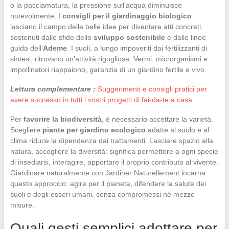
o la pacciamatura, la pressione sull’acqua diminuisce
notevolmente. I
consigli per il giardinaggio biologico
lasciano il campo delle belle idee per diventare atti concreti,
sostenuti dalle sfide dello
sviluppo sostenibile
e dalle linee
guida dell’
Ademe
. I suoli, a lungo impoveriti dai fertilizzanti di
sintesi, ritrovano un’attività rigogliosa. Vermi, microrganismi e
impollinatori riappaiono, garanzia di un giardino fertile e vivo.
Lettura complementare :
Suggerimenti e consigli pratici per
avere successo in tutti i vostri progetti di fai-da-te a casa
Per
favorire la biodiversità
, è necessario accettare la varietà.
Scegliere
piante per giardino ecologico
adatte al suolo e al
clima riduce la dipendenza dai trattamenti. Lasciare spazio alla
natura, accogliere la diversità: significa permettere a ogni specie
di insediarsi, interagire, apportare il proprio contributo al vivente.
Giardinare naturalmente con Jardiner Naturellement incarna
questo approccio: agire per il pianeta, difendere la salute dei
suoli e degli esseri umani, senza compromessi né mezze
misure.
Quali gesti semplici adottare per