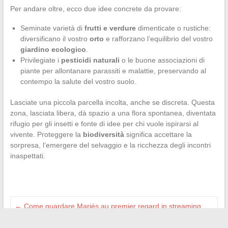
Per andare oltre, ecco due idee concrete da provare:
Seminate varietà di
frutti e verdure
dimenticate o rustiche:
diversificano il vostro
orto
e rafforzano l’equilibrio del vostro
giardino ecologico
.
Privilegiate i
pesticidi naturali
o le buone associazioni di
piante per allontanare parassiti e malattie, preservando al
contempo la salute del vostro suolo.
Lasciate una piccola parcella incolta, anche se discreta. Questa
zona, lasciata libera, dà spazio a una flora spontanea, diventata
rifugio per gli insetti e fonte di idee per chi vuole ispirarsi al
vivente. Proteggere la
biodiversità
significa accettare la
sorpresa, l’emergere del selvaggio e la ricchezza degli incontri
inaspettati.
←
Come guardare Mariés au premier regard in streaming
VF: guida completa e consigli