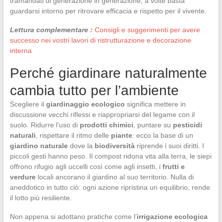
tramandati di generazione in generazione, a volte basta
guardarsi intorno per ritrovare efficacia e rispetto per il vivente.
Lettura complementare :
Consigli e suggerimenti per avere
successo nei vostri lavori di ristrutturazione e decorazione
interna
Perché giardinare naturalmente
cambia tutto per l’ambiente
Scegliere il
giardinaggio ecologico
significa mettere in
discussione vecchi riflessi e riappropriarsi del legame con il
suolo. Ridurre l’uso di
prodotti chimici
, puntare su
pesticidi
naturali
, rispettare il ritmo delle
piante
: ecco la base di un
giardino naturale
dove la
biodiversità
riprende i suoi diritti. I
piccoli gesti hanno peso. Il compost ridona vita alla terra, le siepi
offrono rifugio agli uccelli così come agli insetti, i
frutti e
verdure
locali ancorano il giardino al suo territorio. Nulla di
aneddotico in tutto ciò: ogni azione ripristina un equilibrio, rende
il lotto più resiliente.
Non appena si adottano pratiche come l’
irrigazione ecologica