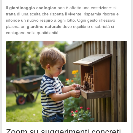
Il
giardinaggio ecologico
non è affatto una costrizione: si
tratta di una scelta che rispetta il vivente, risparmia risorse e
infonde un nuovo respiro a ogni lotto. Ogni gesto riflessivo
plasma un
giardino naturale
dove equilibrio e sobrietà si
coniugano nella quotidianità.
Zoom su suggerimenti concreti