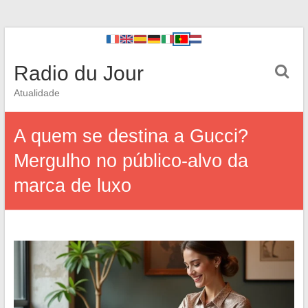
Radio du Jour
Atualidade
A quem se destina a Gucci?
Mergulho no público-alvo da
marca de luxo