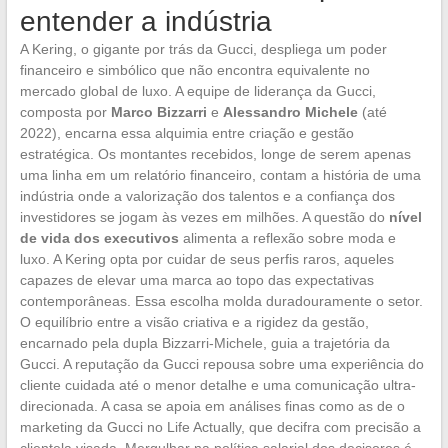
entender a indústria
A Kering, o gigante por trás da Gucci, despliega um poder
financeiro e simbólico que não encontra equivalente no
mercado global de luxo. A equipe de liderança da Gucci,
composta por
Marco Bizzarri
e
Alessandro Michele
(até
2022), encarna essa alquimia entre criação e gestão
estratégica. Os montantes recebidos, longe de serem apenas
uma linha em um relatório financeiro, contam a história de uma
indústria onde a valorização dos talentos e a confiança dos
investidores se jogam às vezes em milhões. A questão do
nível
de vida dos executivos
alimenta a reflexão sobre moda e
luxo. A Kering opta por cuidar de seus perfis raros, aqueles
capazes de elevar uma marca ao topo das expectativas
contemporâneas. Essa escolha molda duradouramente o setor.
O equilíbrio entre a visão criativa e a rigidez da gestão,
encarnado pela dupla Bizzarri-Michele, guia a trajetória da
Gucci. A reputação da Gucci repousa sobre uma experiência do
cliente cuidada até o menor detalhe e uma comunicação ultra-
direcionada. A casa se apoia em análises finas como as de o
marketing da Gucci no Life Actually, que decifra com precisão a
clientela visada. Mergulhar na política salarial dos decisores é