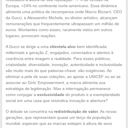
Europa, +24% no continente norte-americano. Essa dinâmica
alimenta uma política de recompensa onde Marco Bizzarri, CEO
da Gucci, e Alessandro Michele, ex-diretor artístico, alcançam
remunerações que frequentemente ultrapassam um milhão de
euros. Montantes como esses, raramente vistos em outros
lugares, provocam reações.
A Gucci se dirige a uma
clientela alvo
bem identificada:
millennials e geração Z, engajados, conectados e atentos à
coerência entre imagem e realidade. Para esses públicos,
criatividade, diversidade, inovação, autenticidade e inclusividade
são muito mais do que palavras-chave: são exigências. Ao
eliminar a pele de suas coleções, ao apoiar a UNICEF ou ao se
associar ao Girls’ Empowerment, a marca alimenta sua
estratégia de legitimação. Mas a interrogação permanece:
como conjugar a
exclusividade
do produto e a exemplaridade
social em uma casa que reivindica inovação e abertura?
O debate se concentra na
redistribuição de valor
. As novas
gerações, que representam quase um terço da população
mundial, esperam que as marcas estejam à altura de seus