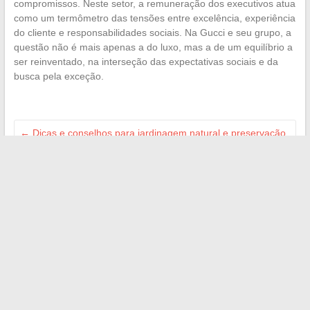
compromissos. Neste setor, a remuneração dos executivos atua
como um termômetro das tensões entre excelência, experiência
do cliente e responsabilidades sociais. Na Gucci e seu grupo, a
questão não é mais apenas a do luxo, mas a de um equilíbrio a
ser reinventado, na interseção das expectativas sociais e da
busca pela exceção.
←
Dicas e conselhos para jardinagem natural e preservação
do meio ambiente no jardim
Descubra as últimas tendências de moda e acessórios para
realçar seu estilo no dia a dia
→
Search