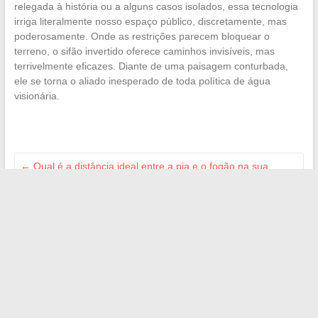
relegada à história ou a alguns casos isolados, essa tecnologia
irriga literalmente nosso espaço público, discretamente, mas
poderosamente. Onde as restrições parecem bloquear o
terreno, o sifão invertido oferece caminhos invisíveis, mas
terrivelmente eficazes. Diante de uma paisagem conturbada,
ele se torna o aliado inesperado de toda política de água
visionária.
←
Qual é a distância ideal entre a pia e o fogão na sua
cozinha?
Como encontrar rapidamente um emprego que corresponda
ao seu perfil em 2024
→
Search