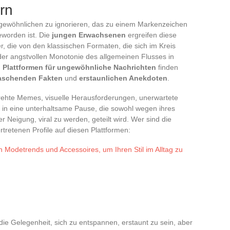
rn
gewöhnlichen zu ignorieren, das zu einem Markenzeichen
eworden ist. Die
jungen Erwachsenen
ergreifen diese
, die von den klassischen Formaten, die sich im Kreis
der angstvollen Monotonie des allgemeinen Flusses in
n
Plattformen für ungewöhnliche Nachrichten
finden
aschenden Fakten
und
erstaunlichen Anekdoten
.
drehte Memes, visuelle Herausforderungen, unerwartete
h in eine unterhaltsame Pause, die sowohl wegen ihres
 Neigung, viral zu werden, geteilt wird. Wer sind die
tretenen Profile auf diesen Plattformen:
 Modetrends und Accessoires, um Ihren Stil im Alltag zu
ie Gelegenheit, sich zu entspannen, erstaunt zu sein, aber