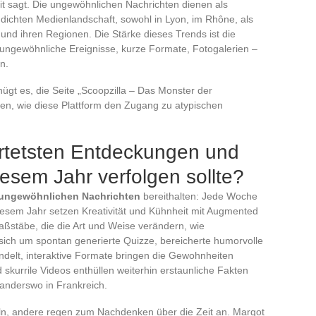
t sagt. Die ungewöhnlichen Nachrichten dienen als
r dichten Medienlandschaft, sowohl in Lyon, im Rhône, als
und ihren Regionen. Die Stärke dieses Trends ist die
r ungewöhnliche Ereignisse, kurze Formate, Fotogalerien –
n.
ügt es, die Seite „Scoopzilla – Das Monster der
en, wie diese Plattform den Zugang zu atypischen
rtetsten Entdeckungen und
iesem Jahr verfolgen sollte?
ungewöhnlichen Nachrichten
bereithalten: Jede Woche
iesem Jahr setzen Kreativität und Kühnheit mit Augmented
Maßstäbe, die die Art und Weise verändern, wie
sich um spontan generierte Quizze, bereicherte humorvolle
andelt, interaktive Formate bringen die Gewohnheiten
 skurrile Videos enthüllen weiterhin erstaunliche Fakten
r anderswo in Frankreich.
ln, andere regen zum Nachdenken über die Zeit an. Margot