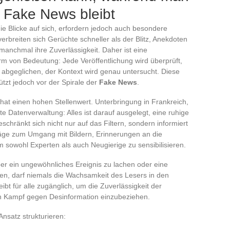
Fake News bleibt
e Blicke auf sich, erfordern jedoch auch besondere
rbreiten sich Gerüchte schneller als der Blitz, Anekdoten
 manchmal ihre Zuverlässigkeit. Daher ist eine
orm von Bedeutung: Jede Veröffentlichung wird überprüft,
n abgeglichen, der Kontext wird genau untersucht. Diese
chützt jedoch vor der Spirale der
Fake News
.
hat einen hohen Stellenwert. Unterbringung in Frankreich,
te Datenverwaltung: Alles ist darauf ausgelegt, eine ruhige
chränkt sich nicht nur auf das Filtern, sondern informiert
ge zum Umgang mit Bildern, Erinnerungen an die
 um sowohl Experten als auch Neugierige zu sensibilisieren.
ber ein ungewöhnliches Ereignis zu lachen oder eine
en, darf niemals die Wachsamkeit des Lesers in den
bt für alle zugänglich, um die Zuverlässigkeit der
en Kampf gegen Desinformation einzubeziehen.
Ansatz strukturieren: