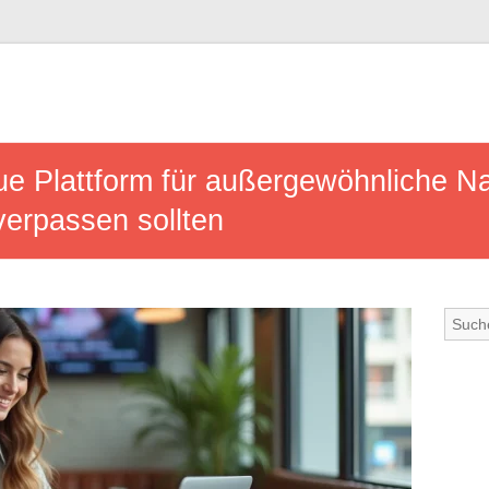
ue Plattform für außergewöhnliche N
 verpassen sollten