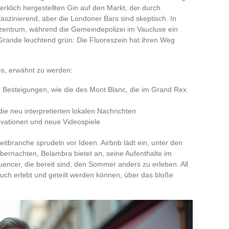
rklich hergestellten Gin auf den Markt, der durch
 faszinierend, aber die Londoner Bars sind skeptisch. In
fszentrum, während die Gemeindepolizei im Vaucluse ein
l Grande leuchtend grün: Die Fluoreszein hat ihren Weg
es, erwähnt zu werden:
e Besteigungen, wie die des Mont Blanc, die im Grand Rex
e neu interpretierten lokalen Nachrichten
ovationen und neue Videospiele
eitbranche sprudeln vor Ideen. Airbnb lädt ein, unter den
ernachten, Belambra bietet an, seine Aufenthalte im
uencer, die bereit sind, den Sommer anders zu erleben. All
 auch erlebt und geteilt werden können, über das bloße