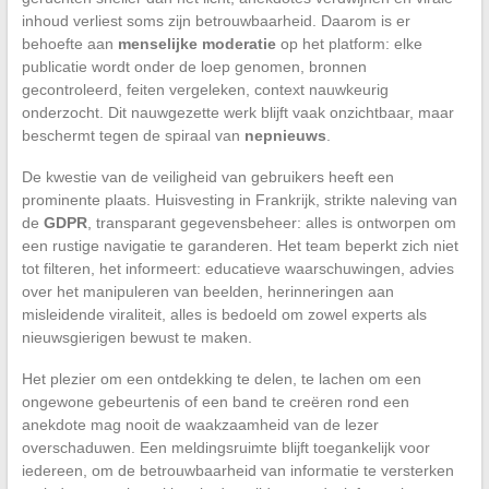
inhoud verliest soms zijn betrouwbaarheid. Daarom is er
behoefte aan
menselijke moderatie
op het platform: elke
publicatie wordt onder de loep genomen, bronnen
gecontroleerd, feiten vergeleken, context nauwkeurig
onderzocht. Dit nauwgezette werk blijft vaak onzichtbaar, maar
beschermt tegen de spiraal van
nepnieuws
.
De kwestie van de veiligheid van gebruikers heeft een
prominente plaats. Huisvesting in Frankrijk, strikte naleving van
de
GDPR
, transparant gegevensbeheer: alles is ontworpen om
een rustige navigatie te garanderen. Het team beperkt zich niet
tot filteren, het informeert: educatieve waarschuwingen, advies
over het manipuleren van beelden, herinneringen aan
misleidende viraliteit, alles is bedoeld om zowel experts als
nieuwsgierigen bewust te maken.
Het plezier om een ontdekking te delen, te lachen om een
ongewone gebeurtenis of een band te creëren rond een
anekdote mag nooit de waakzaamheid van de lezer
overschaduwen. Een meldingsruimte blijft toegankelijk voor
iedereen, om de betrouwbaarheid van informatie te versterken