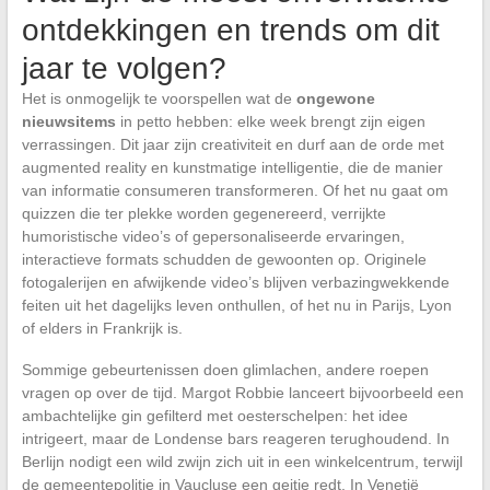
ontdekkingen en trends om dit
jaar te volgen?
Het is onmogelijk te voorspellen wat de
ongewone
nieuwsitems
in petto hebben: elke week brengt zijn eigen
verrassingen. Dit jaar zijn creativiteit en durf aan de orde met
augmented reality en kunstmatige intelligentie, die de manier
van informatie consumeren transformeren. Of het nu gaat om
quizzen die ter plekke worden gegenereerd, verrijkte
humoristische video’s of gepersonaliseerde ervaringen,
interactieve formats schudden de gewoonten op. Originele
fotogalerijen en afwijkende video’s blijven verbazingwekkende
feiten uit het dagelijks leven onthullen, of het nu in Parijs, Lyon
of elders in Frankrijk is.
Sommige gebeurtenissen doen glimlachen, andere roepen
vragen op over de tijd. Margot Robbie lanceert bijvoorbeeld een
ambachtelijke gin gefilterd met oesterschelpen: het idee
intrigeert, maar de Londense bars reageren terughoudend. In
Berlijn nodigt een wild zwijn zich uit in een winkelcentrum, terwijl
de gemeentepolitie in Vaucluse een geitje redt. In Venetië