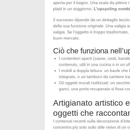
aperta per il bagno. Una scala da pittore
plaid in un soggiorno.
L’upcycling combi
Il successo dipende da un dettaglio tecnico
della sua funzione originale. Una valigia 
valigia. Se l’oggetto è troppo trasformato
buon mercato.
Ciò che funziona nell’u
I contenitori aperti (casse, cesti, barat
contenuto, utili in una cucina o in un uff
I mobili a doppia lettura: un baule ch
integrato, o un tamburo da cantiere tr
Gli oggetti murali riutilizzati: un vecch
ganci, una porta recuperata si fissa co
Artigianato artistico 
oggetti che raccont
I contenuti recenti sulla decorazione d’in
concentra più solo sullo stile visivo di un 