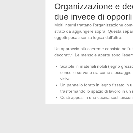
Organizzazione e dec
due invece di opporli
Molti interni trattano l’organizzazione 
strato da aggiungere sopra. Questa separa
oggetti posati senza logica dall’altro.
Un approccio più coerente consiste nell’ut
decorativi. Le mensole aperte sono l’esemp
Scatole in materiali nobili (legno grezzo
consolle servono sia come stoccaggio p
visiva
Un pannello forato in legno fissato in u
trasformando lo spazio di lavoro in un
Cesti appesi in una cucina sostituiscon
La visibilità dello stoccaggio obbliga a
meno oggetti, meglio scelti, meglio posizi
per la sua funzione che per il suo aspetto.