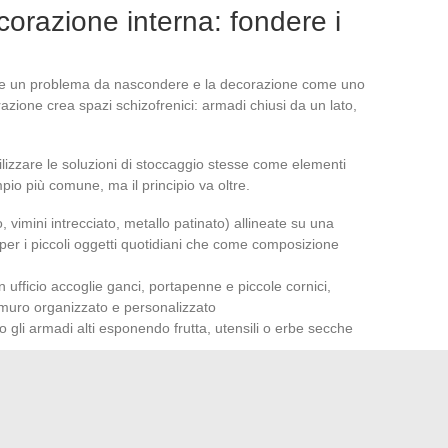
orazione interna: fondere i
come un problema da nascondere e la decorazione come uno
zione crea spazi schizofrenici: armadi chiusi da un lato,
ilizzare le soluzioni di stoccaggio stesse come elementi
io più comune, ma il principio va oltre.
, vimini intrecciato, metallo patinato) allineate su una
er i piccoli oggetti quotidiani che come composizione
n ufficio accoglie ganci, portapenne e piccole cornici,
 muro organizzato e personalizzato
o gli armadi alti esponendo frutta, utensili o erbe secche
lla selezione
, il che si ricollega al principio di partenza:
onati. Ogni elemento esposto deve meritare il suo posto, sia