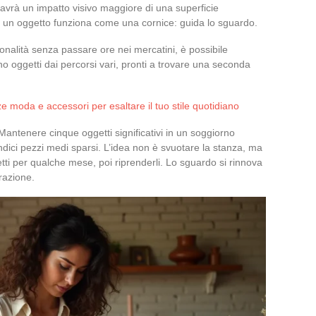
 avrà un impatto visivo maggiore di una superficie
a un oggetto funziona come una cornice: guida lo sguardo.
onalità senza passare ore nei mercatini, è possibile
no oggetti dai percorsi vari, pronti a trovare una seconda
e moda e accessori per esaltare il tuo stile quotidiano
 Mantenere cinque oggetti significativi in un soggiorno
indici pezzi medi sparsi. L’idea non è svuotare la stanza, ma
tti per qualche mese, poi riprenderli. Lo sguardo si rinnova
trazione.