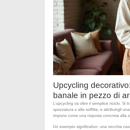
Upcycling decorativo
banale in pezzo di a
L’upcycling va oltre il semplice riciclo. Si
spazzatura o alla soffitta, e attribuirgli 
impone come una risposta concreta alla st
Un esempio significativo: una vecchia cas