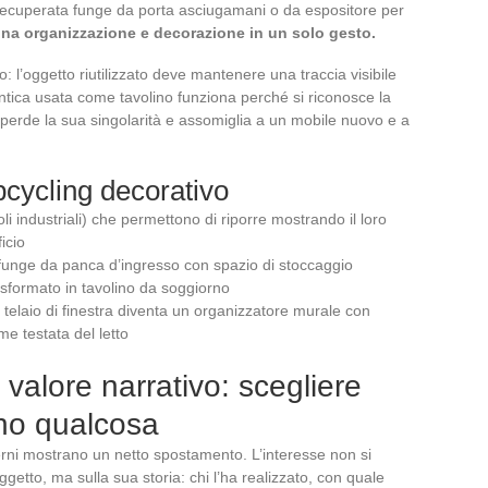
 recuperata funge da porta asciugamani o da espositore per
na organizzazione e decorazione in un solo gesto.
: l’oggetto riutilizzato deve mantenere una traccia visibile
antica usata come tavolino funziona perché si riconosce la
, perde la sua singolarità e assomiglia a un mobile nuovo e a
pcycling decorativo
toli industriali) che permettono di riporre mostrando il loro
icio
e funge da panca d’ingresso con spazio di stoccaggio
asformato in tavolino da soggiorno
io telaio di finestra diventa un organizzatore murale con
me testata del letto
e valore narrativo: scegliere
ano qualcosa
terni mostrano un netto spostamento. L’interesse non si
oggetto, ma sulla sua storia: chi l’ha realizzato, con quale