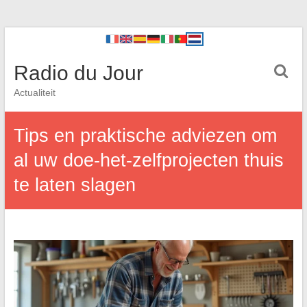
Radio du Jour
Actualiteit
Tips en praktische adviezen om
al uw doe-het-zelfprojecten thuis
te laten slagen