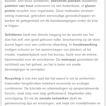
klussen: een muur schilderen,
zwevende planken
installeren,
paletten van hout
omtoveren tot een buitenbank, of
glazen
potten
recyclen voor organisatie. Deze realisaties vereisen
weinig materiaal, gebruiken eenvoudige gereedschappen en
bieden de gelegenheid om de basisbewegingen onder de knie
te krijgen.
Schilderen
biedt een directe toegang tot de wereld van het
doe-het-zelf: een goed gekozen roller, bescherming op de vloer,
dunne lagen voor een uniforme afwerking. In
houtbewerking
nodigen schuren en het samenvoegen van planken uit tot
creatie: maatwerkplank voor het bureau, bank voor de entree,
bijzetmeubel voor de woonkamer. De
waterpas
garandeert de
rechtheid van het geheel, en het is beter om snelle
bevestigingen te vermijden.
Recycling
is ook een pad dat het waard is om te verkennen:
materialen hergebruiken betekent economie en ecologie
combineren. De tutorials en uitwisselingen op gespecialiseerde
forums, vaak stap voor stap geïllustreerd, begeleiden elke
vooruitgang. En via de
sociale netwerken
deelt de
gemeenschap tips en ervaringen, wat helpt om moeilijkheden te