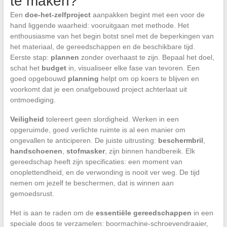
te maken?
Een
doe-het-zelfproject
aanpakken begint met een voor de
hand liggende waarheid: vooruitgaan met methode. Het
enthousiasme van het begin botst snel met de beperkingen van
het materiaal, de gereedschappen en de beschikbare tijd.
Eerste stap:
plannen
zonder overhaast te zijn. Bepaal het doel,
schat het
budget
in, visualiseer elke fase van tevoren. Een
goed opgebouwd
planning
helpt om op koers te blijven en
voorkomt dat je een onafgebouwd project achterlaat uit
ontmoediging.
Veiligheid
tolereert geen slordigheid. Werken in een
opgeruimde, goed verlichte ruimte is al een manier om
ongevallen te anticiperen. De juiste uitrusting:
beschermbril
,
handschoenen
,
stofmasker
, zijn binnen handbereik. Elk
gereedschap heeft zijn specificaties: een moment van
onoplettendheid, en de verwonding is nooit ver weg. De tijd
nemen om jezelf te beschermen, dat is winnen aan
gemoedsrust.
Het is aan te raden om de
essentiële gereedschappen
in een
speciale doos te verzamelen: boormachine-schroevendraaier,