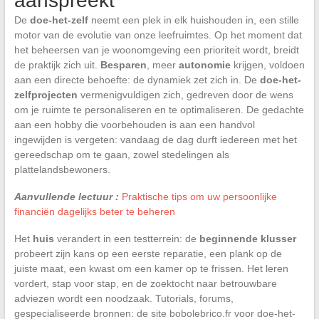
aanspreekt
De
doe-het-zelf
neemt een plek in elk huishouden in, een stille
motor van de evolutie van onze leefruimtes. Op het moment dat
het beheersen van je woonomgeving een prioriteit wordt, breidt
de praktijk zich uit.
Besparen
, meer
autonomie
krijgen, voldoen
aan een directe behoefte: de dynamiek zet zich in. De
doe-het-
zelfprojecten
vermenigvuldigen zich, gedreven door de wens
om je ruimte te personaliseren en te optimaliseren. De gedachte
aan een hobby die voorbehouden is aan een handvol
ingewijden is vergeten: vandaag de dag durft iedereen met het
gereedschap om te gaan, zowel stedelingen als
plattelandsbewoners.
Aanvullende lectuur :
Praktische tips om uw persoonlijke
financiën dagelijks beter te beheren
Het
huis
verandert in een testterrein: de
beginnende klusser
probeert zijn kans op een eerste reparatie, een plank op de
juiste maat, een kwast om een kamer op te frissen. Het leren
vordert, stap voor stap, en de zoektocht naar betrouwbare
adviezen wordt een noodzaak. Tutorials, forums,
gespecialiseerde bronnen: de site bobolebrico.fr voor doe-het-